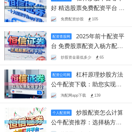
好 精选股票免费配资平台 掌
握优质投资机会
免费配资炒股
105
2025年前十配资平
配资查股网
台 免费股票配资入杨方配
资，助您资金增值。
炒股资金最低多少
65
杠杆原理炒股方法
配资公司网
公牛配资下载：助您实现财
富增值。
淘配网app下载
139
炒股配资怎么计算
个人配资网
公牛配资推荐：选择杨方配
资，靠谱又稳健